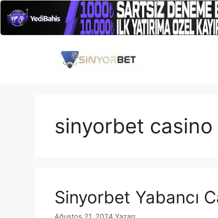
İçeriğe
atla
sinyorbet casino 
Sinyorbet Yabancı C
Ağustos 21, 2024
Yazarı: