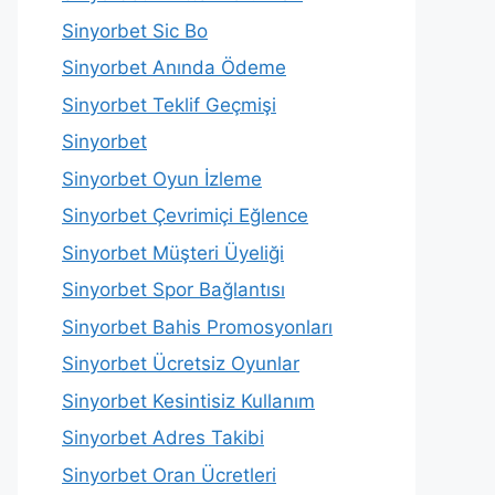
Sinyorbet Sic Bo
Sinyorbet Anında Ödeme
Sinyorbet Teklif Geçmişi
Sinyorbet
Sinyorbet Oyun İzleme
Sinyorbet Çevrimiçi Eğlence
Sinyorbet Müşteri Üyeliği
Sinyorbet Spor Bağlantısı
Sinyorbet Bahis Promosyonları
Sinyorbet Ücretsiz Oyunlar
Sinyorbet Kesintisiz Kullanım
Sinyorbet Adres Takibi
Sinyorbet Oran Ücretleri