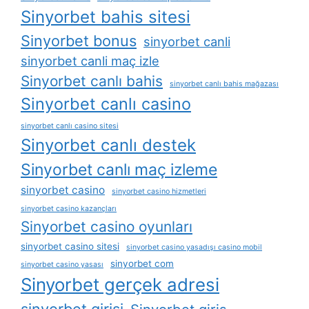
Sinyorbet bahis sitesi
Sinyorbet bonus
sinyorbet canli
sinyorbet canli maç izle
Sinyorbet canlı bahis
sinyorbet canlı bahis mağazası
Sinyorbet canlı casino
sinyorbet canlı casino sitesi
Sinyorbet canlı destek
Sinyorbet canlı maç izleme
sinyorbet casino
sinyorbet casino hizmetleri
sinyorbet casino kazançları
Sinyorbet casino oyunları
sinyorbet casino sitesi
sinyorbet casino yasadışı casino mobil
sinyorbet com
sinyorbet casino yasası
Sinyorbet gerçek adresi