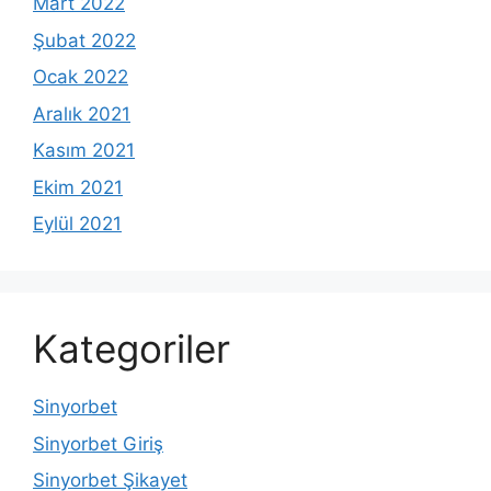
Mart 2022
Şubat 2022
Ocak 2022
Aralık 2021
Kasım 2021
Ekim 2021
Eylül 2021
Kategoriler
Sinyorbet
Sinyorbet Giriş
Sinyorbet Şikayet