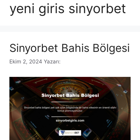
yeni giris sinyorbet
Sinyorbet Bahis Bölgesi
Ekim 2, 2024
Yazarı: