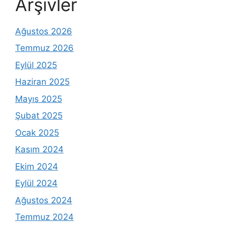
Arşivler
Ağustos 2026
Temmuz 2026
Eylül 2025
Haziran 2025
Mayıs 2025
Şubat 2025
Ocak 2025
Kasım 2024
Ekim 2024
Eylül 2024
Ağustos 2024
Temmuz 2024