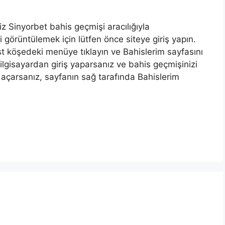
z Sinyorbet bahis geçmişi aracılığıyla
 görüntülemek için lütfen önce siteye giriş yapın.
üst köşedeki menüye tıklayın ve Bahislerim sayfasını
 bilgisayardan giriş yaparsanız ve bahis geçmişinizi
 açarsanız, sayfanın sağ tarafında Bahislerim