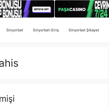
Sinyorbet
Sinyorbet Giriş
Sinyorbet Şikayet
ahis
mişi