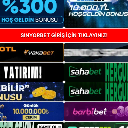
SINYORBET GİRİŞ İÇİN TIKLAYINIZ!