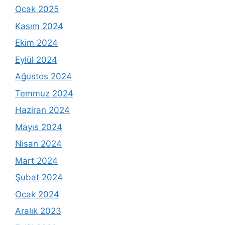
Ocak 2025
Kasım 2024
Ekim 2024
Eylül 2024
Ağustos 2024
Temmuz 2024
Haziran 2024
Mayıs 2024
Nisan 2024
Mart 2024
Şubat 2024
Ocak 2024
Aralık 2023