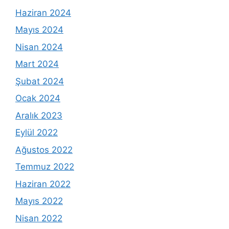
Haziran 2024
Mayıs 2024
Nisan 2024
Mart 2024
Şubat 2024
Ocak 2024
Aralık 2023
Eylül 2022
Ağustos 2022
Temmuz 2022
Haziran 2022
Mayıs 2022
Nisan 2022