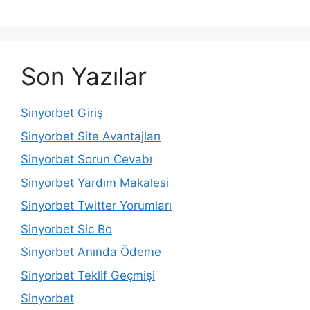
Son Yazılar
Sinyorbet Giriş
Sinyorbet Site Avantajları
Sinyorbet Sorun Cevabı
Sinyorbet Yardım Makalesi
Sinyorbet Twitter Yorumları
Sinyorbet Sic Bo
Sinyorbet Anında Ödeme
Sinyorbet Teklif Geçmişi
Sinyorbet