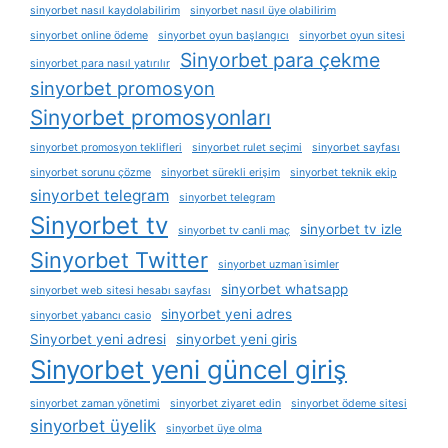
sinyorbet nasıl kaydolabilirim
sinyorbet nasıl üye olabilirim
sinyorbet online ödeme
sinyorbet oyun başlangıcı
sinyorbet oyun sitesi
Sinyorbet para çekme
sinyorbet para nasıl yatırılır
sinyorbet promosyon
Sinyorbet promosyonları
sinyorbet promosyon teklifleri
sinyorbet rulet seçimi
sinyorbet sayfası
sinyorbet sorunu çözme
sinyorbet sürekli erişim
sinyorbet teknik ekip
sinyorbet telegram
sinyorbet telegram
Sinyorbet tv
sinyorbet tv izle
sinyorbet tv canli maç
Sinyorbet Twitter
sinyorbet uzman i̇simler
sinyorbet whatsapp
sinyorbet web sitesi hesabı sayfası
sinyorbet yeni adres
sinyorbet yabancı casio
Sinyorbet yeni adresi
sinyorbet yeni giris
Sinyorbet yeni güncel giriş
sinyorbet zaman yönetimi
sinyorbet ziyaret edin
sinyorbet ödeme sitesi
sinyorbet üyelik
sinyorbet üye olma