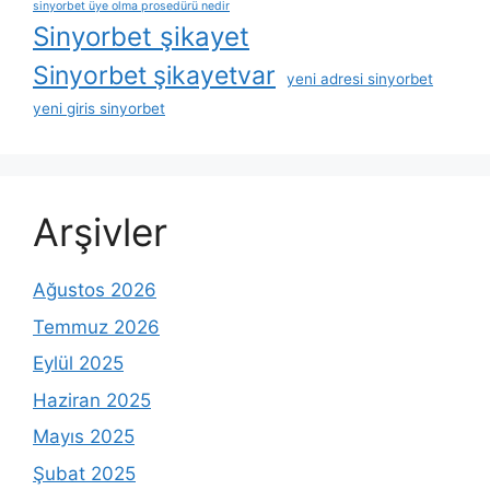
sinyorbet üye olma prosedürü nedir
Sinyorbet şikayet
Sinyorbet şikayetvar
yeni adresi sinyorbet
yeni giris sinyorbet
Arşivler
Ağustos 2026
Temmuz 2026
Eylül 2025
Haziran 2025
Mayıs 2025
Şubat 2025