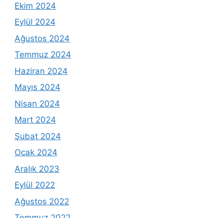
Ekim 2024
Eylül 2024
Ağustos 2024
Temmuz 2024
Haziran 2024
Mayıs 2024
Nisan 2024
Mart 2024
Şubat 2024
Ocak 2024
Aralık 2023
Eylül 2022
Ağustos 2022
Temmuz 2022