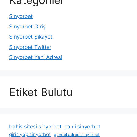
Kategoriler
Sinyorbet
Sinyorbet Giriş
Sinyorbet Şikayet
Sinyorbet Twitter
Sinyorbet Yeni Adresi
Etiket Bulutu
bahis sitesi sinyorbet
canli sinyorbet
giris yap sinyorbet
güncel adresi sinyorbet