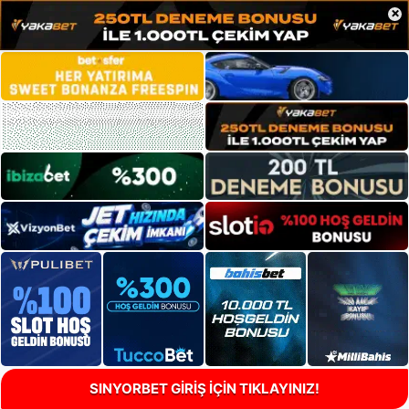
×
SINYORBET GİRİŞ İÇİN TIKLAYINIZ!