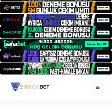
İçeriğe
atla
Menü