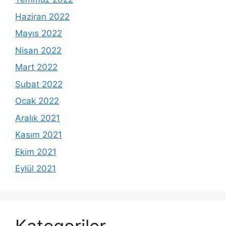
Haziran 2022
Mayıs 2022
Nisan 2022
Mart 2022
Şubat 2022
Ocak 2022
Aralık 2021
Kasım 2021
Ekim 2021
Eylül 2021