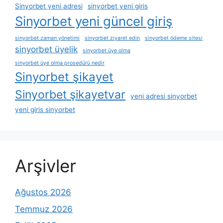
Sinyorbet yeni adresi
sinyorbet yeni giris
Sinyorbet yeni güncel giriş
sinyorbet zaman yönetimi
sinyorbet ziyaret edin
sinyorbet ödeme sitesi
sinyorbet üyelik
sinyorbet üye olma
sinyorbet üye olma prosedürü nedir
Sinyorbet şikayet
Sinyorbet şikayetvar
yeni adresi sinyorbet
yeni giris sinyorbet
Arşivler
Ağustos 2026
Temmuz 2026