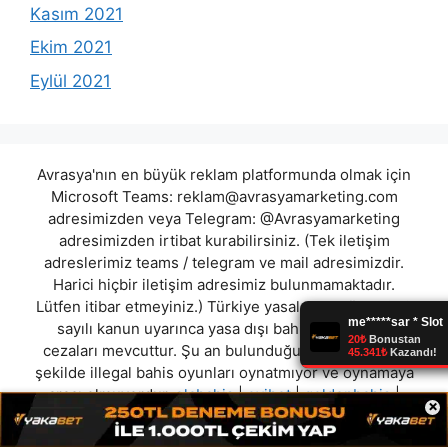
Kasım 2021
Ekim 2021
Eylül 2021
Avrasya'nın en büyük reklam platformunda olmak için
Microsoft Teams:
reklam@avrasyamarketing.com
adresimizden veya Telegram: @Avrasyamarketing
adresimizden irtibat kurabilirsiniz. (Tek iletişim
adreslerimiz teams / telegram ve mail adresimizdir.
Harici hiçbir iletişim adresimiz bulunmamaktadır.
Lütfen itibar etmeyiniz.) Türkiye yasalarına göre 7258
sayılı kanun uyarınca yasa dışı bahis oynamanın
cezaları mevcuttur. Şu an bulunduğunuz site hiç bir
şekilde illegal bahis oyunları oynatmıyor ve oynamaya
aracı olmuyordur.
olabahis
|
ovibet
|
goldenbahis
|
×
casinocrystal
|
betjanti
|
betsin
|
bahisbeta
|
zegabet
"