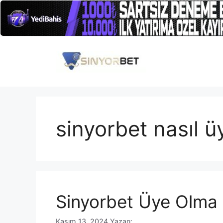
İçeriğe
atla
sinyorbet nasıl üy
Sinyorbet Üye Olma
Kasım 13, 2024
Yazarı: