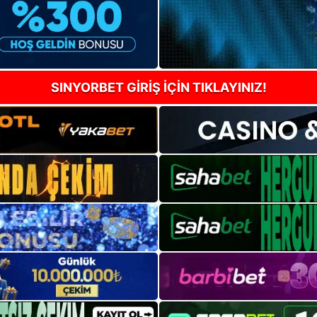
SINYORBET GİRİŞ İÇİN TIKLAYINIZ!