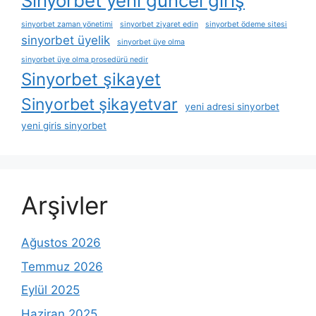
Sinyorbet yeni güncel giriş
sinyorbet zaman yönetimi
sinyorbet ziyaret edin
sinyorbet ödeme sitesi
sinyorbet üyelik
sinyorbet üye olma
sinyorbet üye olma prosedürü nedir
Sinyorbet şikayet
Sinyorbet şikayetvar
yeni adresi sinyorbet
yeni giris sinyorbet
Arşivler
Ağustos 2026
Temmuz 2026
Eylül 2025
Haziran 2025