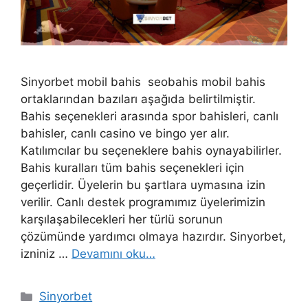
Sinyorbet mobil bahis seobahis mobil bahis
ortaklarından bazıları aşağıda belirtilmiştir.
Bahis seçenekleri arasında spor bahisleri, canlı
bahisler, canlı casino ve bingo yer alır.
Katılımcılar bu seçeneklere bahis oynayabilirler.
Bahis kuralları tüm bahis seçenekleri için
geçerlidir. Üyelerin bu şartlara uymasına izin
verilir. Canlı destek programımız üyelerimizin
karşılaşabilecekleri her türlü sorunun
çözümünde yardımcı olmaya hazırdır. Sinyorbet,
izniniz …
Devamını oku…
Kategoriler
Sinyorbet