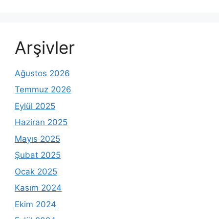
Arşivler
Ağustos 2026
Temmuz 2026
Eylül 2025
Haziran 2025
Mayıs 2025
Şubat 2025
Ocak 2025
Kasım 2024
Ekim 2024