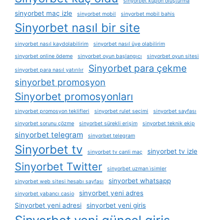
sinyorbet kupon oluşturma
sinyorbet maç izle
sinyorbet mobil
sinyorbet mobil bahis
Sinyorbet nasıl bir site
sinyorbet nasıl kaydolabilirim
sinyorbet nasıl üye olabilirim
sinyorbet online ödeme
sinyorbet oyun başlangıcı
sinyorbet oyun sitesi
Sinyorbet para çekme
sinyorbet para nasıl yatırılır
sinyorbet promosyon
Sinyorbet promosyonları
sinyorbet promosyon teklifleri
sinyorbet rulet seçimi
sinyorbet sayfası
sinyorbet sorunu çözme
sinyorbet sürekli erişim
sinyorbet teknik ekip
sinyorbet telegram
sinyorbet telegram
Sinyorbet tv
sinyorbet tv izle
sinyorbet tv canli maç
Sinyorbet Twitter
sinyorbet uzman i̇simler
sinyorbet whatsapp
sinyorbet web sitesi hesabı sayfası
sinyorbet yeni adres
sinyorbet yabancı casio
Sinyorbet yeni adresi
sinyorbet yeni giris