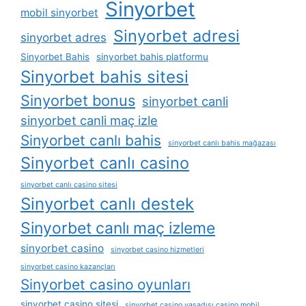
Sinyorbet
mobil sinyorbet
Sinyorbet adresi
sinyorbet adres
Sinyorbet Bahis
sinyorbet bahis platformu
Sinyorbet bahis sitesi
Sinyorbet bonus
sinyorbet canli
sinyorbet canli maç izle
Sinyorbet canlı bahis
sinyorbet canlı bahis mağazası
Sinyorbet canlı casino
sinyorbet canlı casino sitesi
Sinyorbet canlı destek
Sinyorbet canlı maç izleme
sinyorbet casino
sinyorbet casino hizmetleri
sinyorbet casino kazançları
Sinyorbet casino oyunları
sinyorbet casino sitesi
sinyorbet casino yasadışı casino mobil