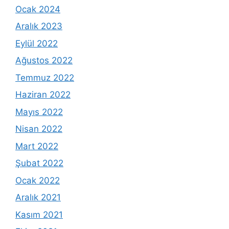
Ocak 2024
Aralık 2023
Eylül 2022
Ağustos 2022
Temmuz 2022
Haziran 2022
Mayıs 2022
Nisan 2022
Mart 2022
Şubat 2022
Ocak 2022
Aralık 2021
Kasım 2021