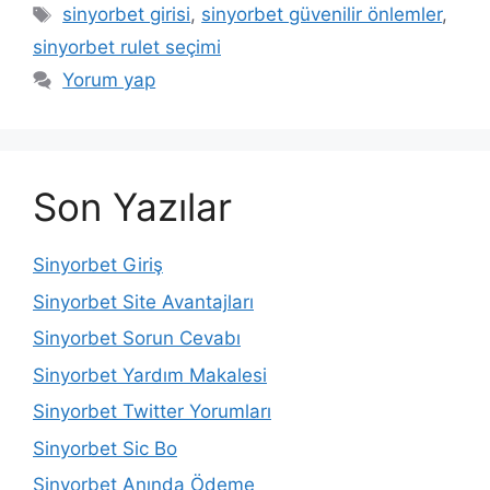
Etiketler
sinyorbet girisi
,
sinyorbet güvenilir önlemler
,
sinyorbet rulet seçimi
Yorum yap
Son Yazılar
Sinyorbet Giriş
Sinyorbet Site Avantajları
Sinyorbet Sorun Cevabı
Sinyorbet Yardım Makalesi
Sinyorbet Twitter Yorumları
Sinyorbet Sic Bo
Sinyorbet Anında Ödeme