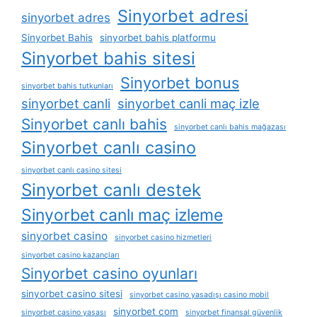
Sinyorbet adresi
sinyorbet adres
Sinyorbet Bahis
sinyorbet bahis platformu
Sinyorbet bahis sitesi
Sinyorbet bonus
sinyorbet bahis tutkunları
sinyorbet canli
sinyorbet canli maç izle
Sinyorbet canlı bahis
sinyorbet canlı bahis mağazası
Sinyorbet canlı casino
sinyorbet canlı casino sitesi
Sinyorbet canlı destek
Sinyorbet canlı maç izleme
sinyorbet casino
sinyorbet casino hizmetleri
sinyorbet casino kazançları
Sinyorbet casino oyunları
sinyorbet casino sitesi
sinyorbet casino yasadışı casino mobil
sinyorbet com
sinyorbet casino yasası
sinyorbet finansal güvenlik