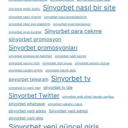
Sinyorbet nasıl bir site
sinyorbet mobil bahis
sinyorbet nasıl girerim
sinyorbet nasıl kaydolabilirim
sinyorbet nasıl üye olabilirim
sinyorbet oyun başlangıcı
Sinyorbet para çekme
sinyorbet oyun kurallar
sinyorbet promosyon
Sinyorbet promosyonları
sinyorbet promosyon teklifleri
sinyorbet rulet seçimi
sinyorbet servisi hızlı
sinyorbet slot oyunu
sinyorbet sorunu çözme
sinyorbet sürekli erişim
sinyorbet teknik ekip
Sinyorbet tv
sinyorbet telegram
sinyorbet tv izle
sinyorbet tv canli maç
Sinyorbet Twitter
sinyorbet web sitesi hesabı sayfası
sinyorbet whatsapp
sinyorbet yabancı casio
sinyorbet yeni adres
Sinyorbet yeni adresi
sinyorbet yeni giris
Sinyorbet yeni güncel giriş