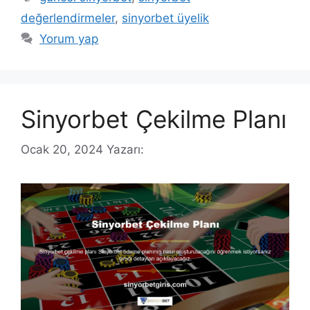
değerlendirmeler
,
sinyorbet üyelik
Yorum yap
Sinyorbet Çekilme Planı
Ocak 20, 2024
Yazarı: