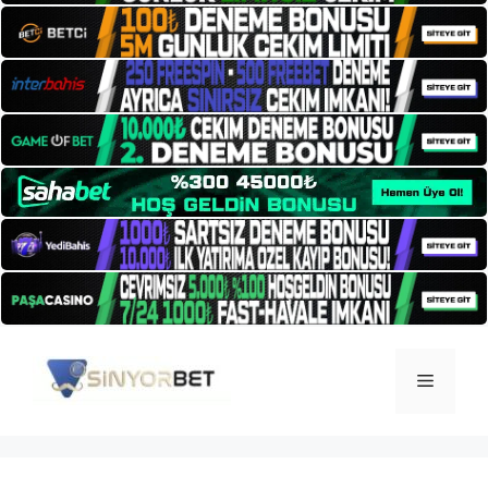
İçeriğe
atla
Menü