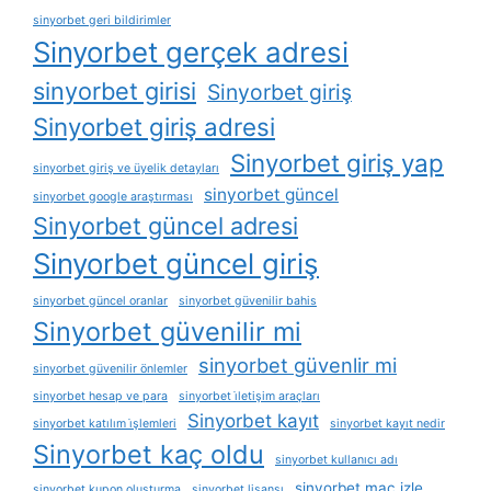
sinyorbet geri bildirimler
Sinyorbet gerçek adresi
sinyorbet girisi
Sinyorbet giriş
Sinyorbet giriş adresi
Sinyorbet giriş yap
sinyorbet giriş ve üyelik detayları
sinyorbet güncel
sinyorbet google araştırması
Sinyorbet güncel adresi
Sinyorbet güncel giriş
sinyorbet güncel oranlar
sinyorbet güvenilir bahis
Sinyorbet güvenilir mi
sinyorbet güvenlir mi
sinyorbet güvenilir önlemler
sinyorbet hesap ve para
sinyorbet i̇letişim araçları
Sinyorbet kayıt
sinyorbet katılım i̇şlemleri
sinyorbet kayıt nedir
Sinyorbet kaç oldu
sinyorbet kullanıcı adı
sinyorbet maç izle
sinyorbet kupon oluşturma
sinyorbet lisansı