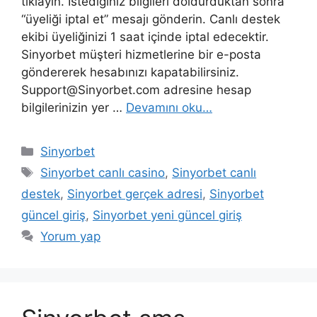
tıklayın. İstediğiniz bilgileri doldurduktan sonra
“üyeliği iptal et” mesajı gönderin. Canlı destek
ekibi üyeliğinizi 1 saat içinde iptal edecektir.
Sinyorbet müşteri hizmetlerine bir e-posta
göndererek hesabınızı kapatabilirsiniz.
Support@Sinyorbet.com
adresine hesap
bilgilerinizin yer …
Devamını oku…
Kategoriler
Sinyorbet
Etiketler
Sinyorbet canlı casino
,
Sinyorbet canlı
destek
,
Sinyorbet gerçek adresi
,
Sinyorbet
güncel giriş
,
Sinyorbet yeni güncel giriş
Yorum yap