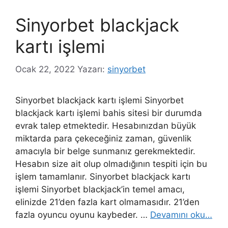
Sinyorbet blackjack
kartı işlemi
Ocak 22, 2022
Yazarı:
sinyorbet
Sinyorbet blackjack kartı işlemi Sinyorbet
blackjack kartı işlemi bahis sitesi bir durumda
evrak talep etmektedir. Hesabınızdan büyük
miktarda para çekeceğiniz zaman, güvenlik
amacıyla bir belge sunmanız gerekmektedir.
Hesabın size ait olup olmadığının tespiti için bu
işlem tamamlanır. Sinyorbet blackjack kartı
işlemi Sinyorbet blackjack’in temel amacı,
elinizde 21’den fazla kart olmamasıdır. 21’den
fazla oyuncu oyunu kaybeder. …
Devamını oku…