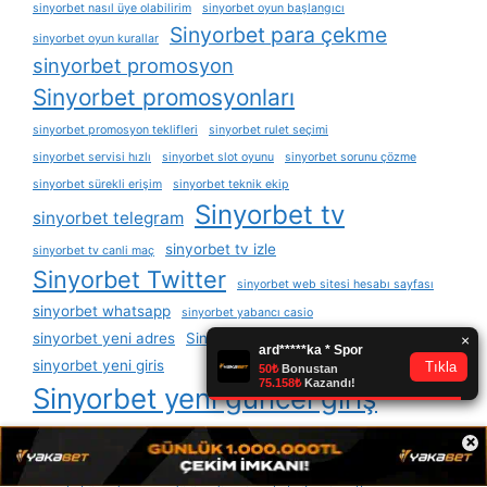
sinyorbet nasıl üye olabilirim
sinyorbet oyun başlangıcı
Sinyorbet para çekme
sinyorbet oyun kurallar
sinyorbet promosyon
Sinyorbet promosyonları
sinyorbet promosyon teklifleri
sinyorbet rulet seçimi
sinyorbet servisi hızlı
sinyorbet slot oyunu
sinyorbet sorunu çözme
sinyorbet sürekli erişim
sinyorbet teknik ekip
Sinyorbet tv
sinyorbet telegram
sinyorbet tv izle
sinyorbet tv canli maç
Sinyorbet Twitter
sinyorbet web sitesi hesabı sayfası
sinyorbet whatsapp
sinyorbet yabancı casio
sinyorbet yeni adres
Sinyorbet yeni adresi
sinyorbet yeni giris
Sinyorbet yeni güncel giriş
sinyorbet zaman yönetimi
sinyorbet ziyaret edin
×
sinyorbet üyelik
sinyorbet üyelik kaydı
sinyorbet üye olma