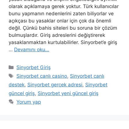
olarak açıklamaya gerek yoktur. Türk kullanıcılar
bunu yapmanın nedenlerini zaten biliyorlar ve
açıkçası bu yasaklar onlar için çok da önemli
değil. Çünkü bahis siteleri bu soruna bir çözüm
bulmuşlardır. Giriş adreslerini değiştirerek
yasaklanmaktan kurtulabilirler. Sinyorbet’e giriş
…
Devamını oku…
Kategoriler
Sinyorbet Giriş
Etiketler
Sinyorbet canlı casino
,
Sinyorbet canlı
destek
,
Sinyorbet gerçek adresi
,
Sinyorbet
güncel giriş
,
Sinyorbet yeni güncel giriş
Yorum yap