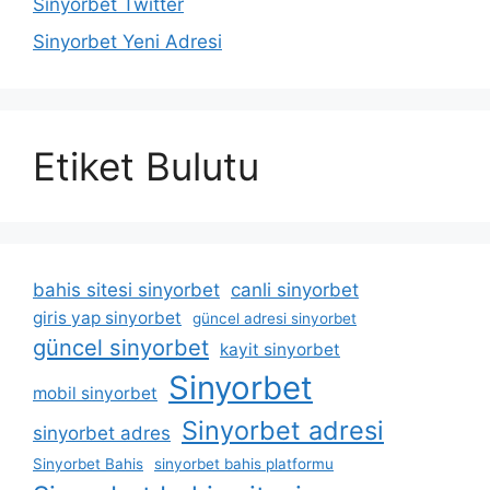
Sinyorbet Twitter
Sinyorbet Yeni Adresi
Etiket Bulutu
bahis sitesi sinyorbet
canli sinyorbet
giris yap sinyorbet
güncel adresi sinyorbet
güncel sinyorbet
kayit sinyorbet
Sinyorbet
mobil sinyorbet
Sinyorbet adresi
sinyorbet adres
Sinyorbet Bahis
sinyorbet bahis platformu