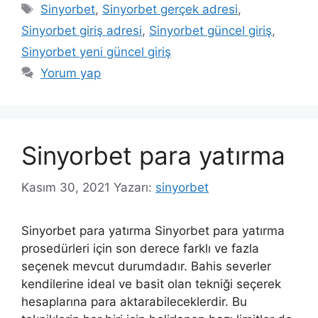
Etiketler
Sinyorbet
,
Sinyorbet gerçek adresi
,
Sinyorbet giriş adresi
,
Sinyorbet güncel giriş
,
Sinyorbet yeni güncel giriş
Yorum yap
Sinyorbet para yatırma
Kasım 30, 2021
Yazarı:
sinyorbet
Sinyorbet para yatırma Sinyorbet para yatırma
prosedürleri için son derece farklı ve fazla
seçenek mevcut durumdadır. Bahis severler
kendilerine ideal ve basit olan tekniği seçerek
hesaplarına para aktarabileceklerdir. Bu