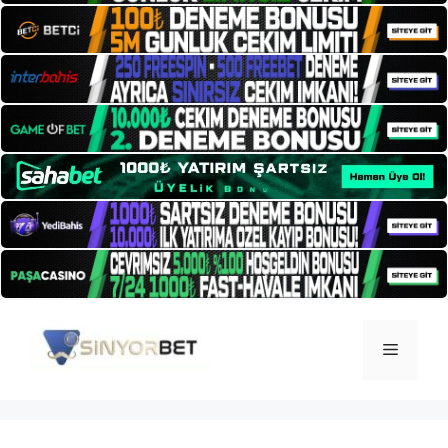
İçeriğe
atla
Menü