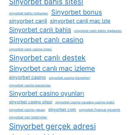
Sinyorbet bahis sitesi
Sinyorbet bonus
sinyorbet bahis tutkunları
sinyorbet canli
sinyorbet canli maç izle
Sinyorbet canlı bahis
sinyorbet canlı bahis mağazası
Sinyorbet canlı casino
sinyorbet canlı casino sitesi
Sinyorbet canlı destek
Sinyorbet canlı maç izleme
sinyorbet casino
sinyorbet casino hizmetleri
sinyorbet casino kazançları
Sinyorbet casino oyunları
sinyorbet casino sitesi
sinyorbet casino yasadışı casino mobil
sinyorbet com
sinyorbet casino yasası
sinyorbet finansal güvenlik
sinyorbet geri bildirimler
Sinyorbet gerçek adresi