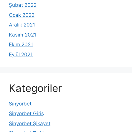
Şubat 2022
Ocak 2022
Aralık 2021
Kasım 2021
Ekim 2021
Eylül 2021
Kategoriler
Sinyorbet
Sinyorbet Giriş
Sinyorbet Şikayet