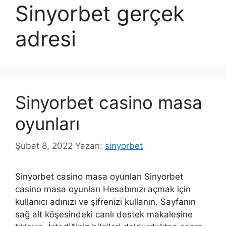
Sinyorbet gerçek
adresi
Sinyorbet casino masa
oyunları
Şubat 8, 2022
Yazarı:
sinyorbet
Sinyorbet casino masa oyunları Sinyorbet
casino masa oyunları Hesabınızı açmak için
kullanıcı adınızı ve şifrenizi kullanın. Sayfanın
sağ alt köşesindeki canlı destek makalesine