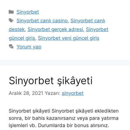
Kategoriler
Sinyorbet
Etiketler
Sinyorbet canlı casino
,
Sinyorbet canlı
destek
,
Sinyorbet gerçek adresi
,
Sinyorbet
güncel giriş
,
Sinyorbet yeni güncel giriş
Yorum yap
Sinyorbet şikâyeti
Aralık 28, 2021
Yazarı:
sinyorbet
Sinyorbet şikâyeti Sinyorbet şikâyeti ekledikten
sonra, bir bahis kazanırsanız veya para yatırma
işlemleri vb. Durumlarda bir bonus alırsınız.