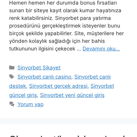
Hemen hemen her durumda bonus fırsatları
sunan bir siteye kayıt olarak kumar hayatınıza
renk katabilirsiniz. Sinyorbet para yatırma
prosedürünü gerçekleştirmek isteyenler bunu
birçok şekilde yapabilirler. Site, müşterilere her
yönden kolaylık sağladığı için her bahis
tutkununun ilgisini çekecek …
Devamını oku…
Kategoriler
Sinyorbet Şikayet
Etiketler
Sinyorbet canlı casino
,
Sinyorbet canlı
destek
,
Sinyorbet gerçek adresi
,
Sinyorbet
güncel giriş
,
Sinyorbet yeni güncel giriş
Yorum yap