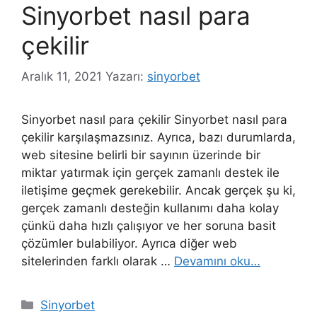
Sinyorbet nasıl para
çekilir
Aralık 11, 2021
Yazarı:
sinyorbet
Sinyorbet nasıl para çekilir Sinyorbet nasıl para
çekilir karşılaşmazsınız. Ayrıca, bazı durumlarda,
web sitesine belirli bir sayının üzerinde bir
miktar yatırmak için gerçek zamanlı destek ile
iletişime geçmek gerekebilir. Ancak gerçek şu ki,
gerçek zamanlı desteğin kullanımı daha kolay
çünkü daha hızlı çalışıyor ve her soruna basit
çözümler bulabiliyor. Ayrıca diğer web
sitelerinden farklı olarak …
Devamını oku…
Kategoriler
Sinyorbet