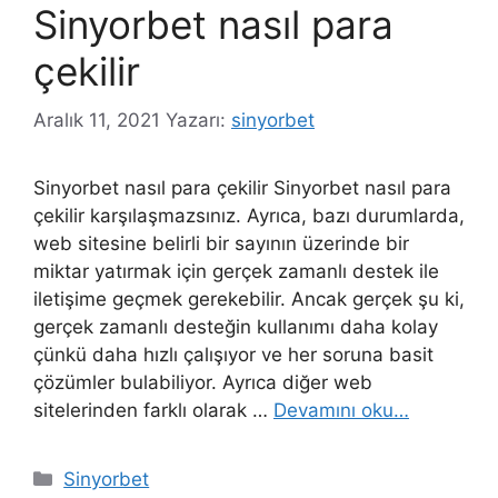
Sinyorbet nasıl para
çekilir
Aralık 11, 2021
Yazarı:
sinyorbet
Sinyorbet nasıl para çekilir Sinyorbet nasıl para
çekilir karşılaşmazsınız. Ayrıca, bazı durumlarda,
web sitesine belirli bir sayının üzerinde bir
miktar yatırmak için gerçek zamanlı destek ile
iletişime geçmek gerekebilir. Ancak gerçek şu ki,
gerçek zamanlı desteğin kullanımı daha kolay
çünkü daha hızlı çalışıyor ve her soruna basit
çözümler bulabiliyor. Ayrıca diğer web
sitelerinden farklı olarak …
Devamını oku…
Kategoriler
Sinyorbet