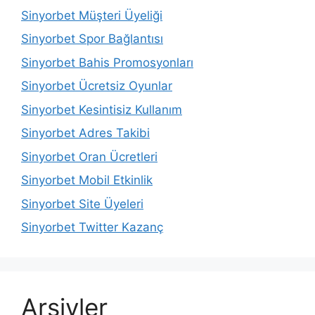
Sinyorbet Müşteri Üyeliği
Sinyorbet Spor Bağlantısı
Sinyorbet Bahis Promosyonları
Sinyorbet Ücretsiz Oyunlar
Sinyorbet Kesintisiz Kullanım
Sinyorbet Adres Takibi
Sinyorbet Oran Ücretleri
Sinyorbet Mobil Etkinlik
Sinyorbet Site Üyeleri
Sinyorbet Twitter Kazanç
Arşivler