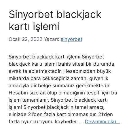
Sinyorbet blackjack
kartı işlemi
Ocak 22, 2022
Yazarı:
sinyorbet
Sinyorbet blackjack kartı işlemi Sinyorbet
blackjack kartı işlemi bahis sitesi bir durumda
evrak talep etmektedir. Hesabınızdan büyük
miktarda para çekeceğiniz zaman, güvenlik
amacıyla bir belge sunmanız gerekmektedir.
Hesabın size ait olup olmadığının tespiti için bu
işlem tamamlanır. Sinyorbet blackjack kartı
işlemi Sinyorbet blackjack’in temel amacı,
elinizde 21’den fazla kart olmamasıdır. 21’den
fazla oyuncu oyunu kaybeder. …
Devamını oku…