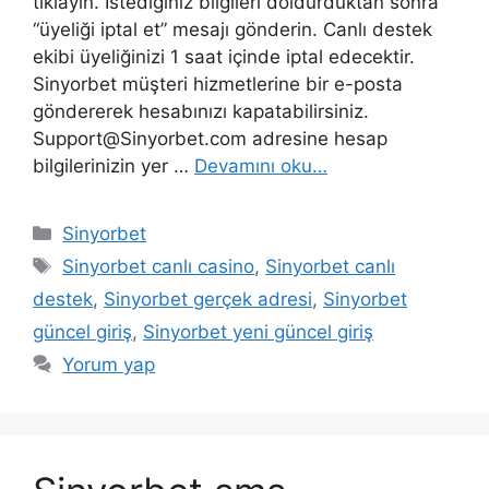
tıklayın. İstediğiniz bilgileri doldurduktan sonra
“üyeliği iptal et” mesajı gönderin. Canlı destek
ekibi üyeliğinizi 1 saat içinde iptal edecektir.
Sinyorbet müşteri hizmetlerine bir e-posta
göndererek hesabınızı kapatabilirsiniz.
Support@Sinyorbet.com
adresine hesap
bilgilerinizin yer …
Devamını oku…
Kategoriler
Sinyorbet
Etiketler
Sinyorbet canlı casino
,
Sinyorbet canlı
destek
,
Sinyorbet gerçek adresi
,
Sinyorbet
güncel giriş
,
Sinyorbet yeni güncel giriş
Yorum yap