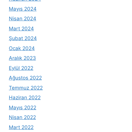
Mayıs 2024
Nisan 2024
Mart 2024
Şubat 2024
Ocak 2024
Aralık 2023
Eylül 2022
Ağustos 2022
Temmuz 2022
Haziran 2022
Mayıs 2022
Nisan 2022
Mart 2022