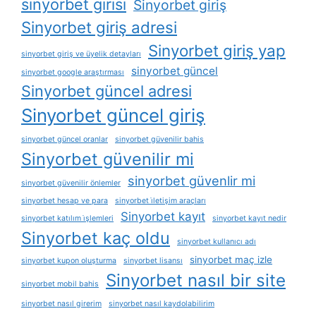
sinyorbet girisi
Sinyorbet giriş
Sinyorbet giriş adresi
Sinyorbet giriş yap
sinyorbet giriş ve üyelik detayları
sinyorbet güncel
sinyorbet google araştırması
Sinyorbet güncel adresi
Sinyorbet güncel giriş
sinyorbet güncel oranlar
sinyorbet güvenilir bahis
Sinyorbet güvenilir mi
sinyorbet güvenlir mi
sinyorbet güvenilir önlemler
sinyorbet hesap ve para
sinyorbet i̇letişim araçları
Sinyorbet kayıt
sinyorbet katılım i̇şlemleri
sinyorbet kayıt nedir
Sinyorbet kaç oldu
sinyorbet kullanıcı adı
sinyorbet maç izle
sinyorbet kupon oluşturma
sinyorbet lisansı
Sinyorbet nasıl bir site
sinyorbet mobil bahis
sinyorbet nasıl girerim
sinyorbet nasıl kaydolabilirim