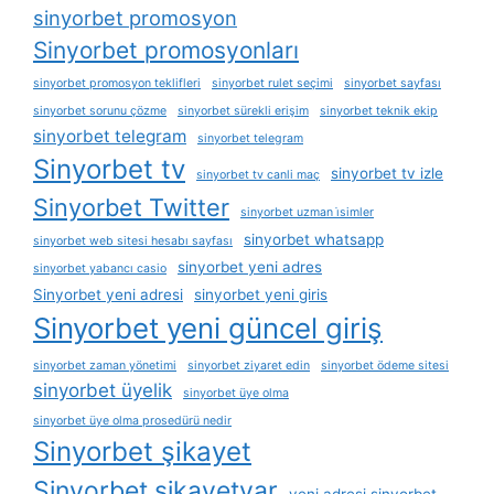
sinyorbet promosyon
Sinyorbet promosyonları
sinyorbet promosyon teklifleri
sinyorbet rulet seçimi
sinyorbet sayfası
sinyorbet sorunu çözme
sinyorbet sürekli erişim
sinyorbet teknik ekip
sinyorbet telegram
sinyorbet telegram
Sinyorbet tv
sinyorbet tv izle
sinyorbet tv canli maç
Sinyorbet Twitter
sinyorbet uzman i̇simler
sinyorbet whatsapp
sinyorbet web sitesi hesabı sayfası
sinyorbet yeni adres
sinyorbet yabancı casio
Sinyorbet yeni adresi
sinyorbet yeni giris
Sinyorbet yeni güncel giriş
sinyorbet zaman yönetimi
sinyorbet ziyaret edin
sinyorbet ödeme sitesi
sinyorbet üyelik
sinyorbet üye olma
sinyorbet üye olma prosedürü nedir
Sinyorbet şikayet
Sinyorbet şikayetvar
yeni adresi sinyorbet