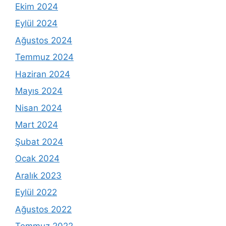
Ekim 2024
Eylül 2024
Ağustos 2024
Temmuz 2024
Haziran 2024
Mayıs 2024
Nisan 2024
Mart 2024
Şubat 2024
Ocak 2024
Aralık 2023
Eylül 2022
Ağustos 2022