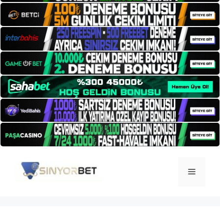
İçeriğe
atla
Menü