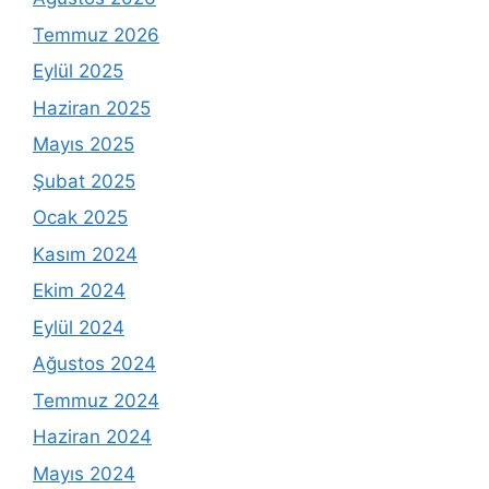
Temmuz 2026
Eylül 2025
Haziran 2025
Mayıs 2025
Şubat 2025
Ocak 2025
Kasım 2024
Ekim 2024
Eylül 2024
Ağustos 2024
Temmuz 2024
Haziran 2024
Mayıs 2024