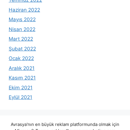
Temmuz 2022
Haziran 2022
Mayıs 2022
Nisan 2022
Mart 2022
Şubat 2022
Ocak 2022
Aralık 2021
Kasım 2021
Ekim 2021
Eylül 2021
Avrasya'nın en büyük reklam platformunda olmak için