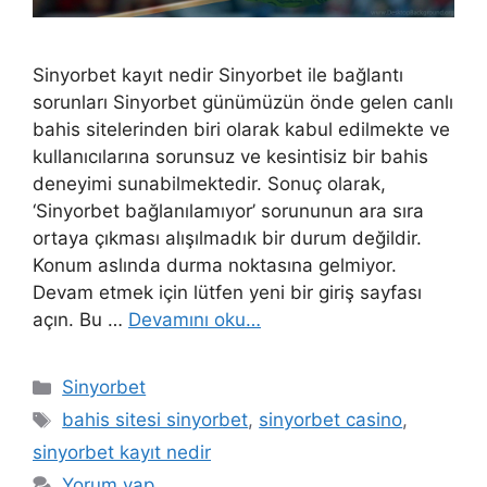
Sinyorbet kayıt nedir Sinyorbet ile bağlantı
sorunları Sinyorbet günümüzün önde gelen canlı
bahis sitelerinden biri olarak kabul edilmekte ve
kullanıcılarına sorunsuz ve kesintisiz bir bahis
deneyimi sunabilmektedir. Sonuç olarak,
‘Sinyorbet bağlanılamıyor’ sorununun ara sıra
ortaya çıkması alışılmadık bir durum değildir.
Konum aslında durma noktasına gelmiyor.
Devam etmek için lütfen yeni bir giriş sayfası
açın. Bu …
Devamını oku…
Kategoriler
Sinyorbet
Etiketler
bahis sitesi sinyorbet
,
sinyorbet casino
,
sinyorbet kayıt nedir
Yorum yap