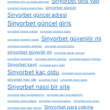
Sinyorbet giriş yap
sinyorbet giriş ve üyelik detayları
sinyorbet güncel
sinyorbet google araştırması
Sinyorbet güncel adresi
Sinyorbet güncel giriş
sinyorbet güncel oranlar
sinyorbet güvenilir bahis
Sinyorbet güvenilir mi
sinyorbet güvenilir lisans
sinyorbet güvenilir önlemler
sinyorbet güvenle bahis
sinyorbet güvenlir mi
sinyorbet hesap ve para
sinyorbet instagram
sinyorbet i̇letişim araçları
sinyorbet katılım i̇şlemleri
Sinyorbet kayıt
sinyorbet kayıt nedir
Sinyorbet kaç oldu
sinyorbet kupon oluşturma
sinyorbet maç izle
sinyorbet mobil
sinyorbet mobil bahis
Sinyorbet nasıl bir site
sinyorbet nasıl kaydolabilirim
sinyorbet nasıl üye olabilirim
sinyorbet online ödeme
sinyorbet oyun başlangıcı
sinyorbet oyun sitesi
Sinyorbet para çekme
sinyorbet para nasıl yatırılır