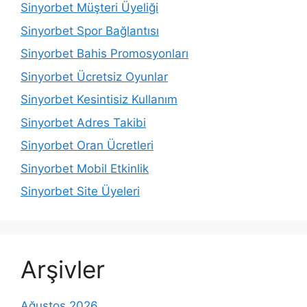
Sinyorbet Müşteri Üyeliği
Sinyorbet Spor Bağlantısı
Sinyorbet Bahis Promosyonları
Sinyorbet Ücretsiz Oyunlar
Sinyorbet Kesintisiz Kullanım
Sinyorbet Adres Takibi
Sinyorbet Oran Ücretleri
Sinyorbet Mobil Etkinlik
Sinyorbet Site Üyeleri
Arşivler
Ağustos 2026