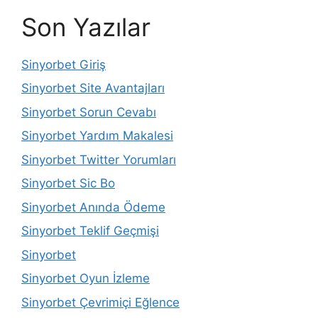
Son Yazılar
Sinyorbet Giriş
Sinyorbet Site Avantajları
Sinyorbet Sorun Cevabı
Sinyorbet Yardım Makalesi
Sinyorbet Twitter Yorumları
Sinyorbet Sic Bo
Sinyorbet Anında Ödeme
Sinyorbet Teklif Geçmişi
Sinyorbet
Sinyorbet Oyun İzleme
Sinyorbet Çevrimiçi Eğlence