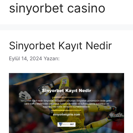
sinyorbet casino
Sinyorbet Kayıt Nedir
Eylül 14, 2024
Yazarı: