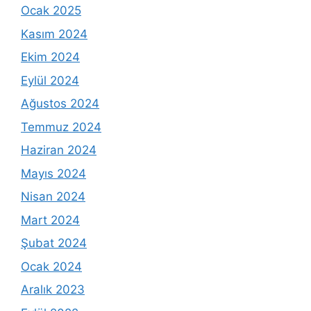
Ocak 2025
Kasım 2024
Ekim 2024
Eylül 2024
Ağustos 2024
Temmuz 2024
Haziran 2024
Mayıs 2024
Nisan 2024
Mart 2024
Şubat 2024
Ocak 2024
Aralık 2023