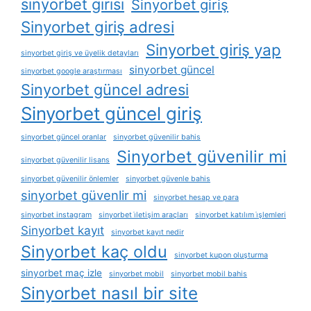
sinyorbet girisi
Sinyorbet giriş
Sinyorbet giriş adresi
Sinyorbet giriş yap
sinyorbet giriş ve üyelik detayları
sinyorbet güncel
sinyorbet google araştırması
Sinyorbet güncel adresi
Sinyorbet güncel giriş
sinyorbet güncel oranlar
sinyorbet güvenilir bahis
Sinyorbet güvenilir mi
sinyorbet güvenilir lisans
sinyorbet güvenilir önlemler
sinyorbet güvenle bahis
sinyorbet güvenlir mi
sinyorbet hesap ve para
sinyorbet instagram
sinyorbet i̇letişim araçları
sinyorbet katılım i̇şlemleri
Sinyorbet kayıt
sinyorbet kayıt nedir
Sinyorbet kaç oldu
sinyorbet kupon oluşturma
sinyorbet maç izle
sinyorbet mobil
sinyorbet mobil bahis
Sinyorbet nasıl bir site