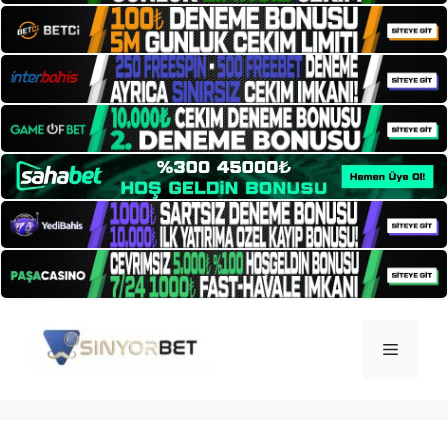
İçeriğe
atla
Menü