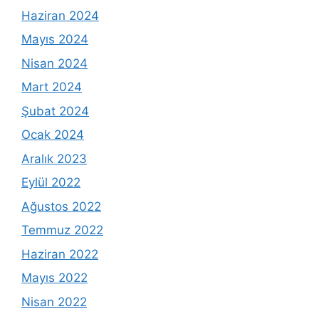
Haziran 2024
Mayıs 2024
Nisan 2024
Mart 2024
Şubat 2024
Ocak 2024
Aralık 2023
Eylül 2022
Ağustos 2022
Temmuz 2022
Haziran 2022
Mayıs 2022
Nisan 2022