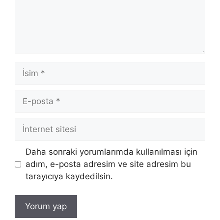
İsim
E-
posta
İnternet
sitesi
Daha sonraki yorumlarımda kullanılması için
adım, e-posta adresim ve site adresim bu
tarayıcıya kaydedilsin.