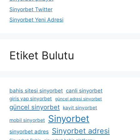
Sinyorbet Twitter
Sinyorbet Yeni Adresi
Etiket Bulutu
bahis sitesi sinyorbet
canli sinyorbet
giris yap sinyorbet
güncel adresi sinyorbet
güncel sinyorbet
kayit sinyorbet
Sinyorbet
mobil sinyorbet
Sinyorbet adresi
sinyorbet adres