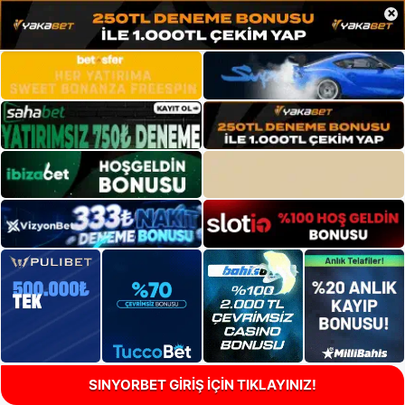
×
SINYORBET GİRİŞ İÇİN TIKLAYINIZ!