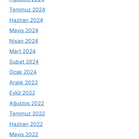
Temmuz 2024
Haziran 2024
Mayıs 2024
Nisan 2024
Mart 2024
Şubat 2024
Ocak 2024
Aralık 2023
Eylül 2022
Ağustos 2022
Temmuz 2022
Haziran 2022
Mayıs 2022