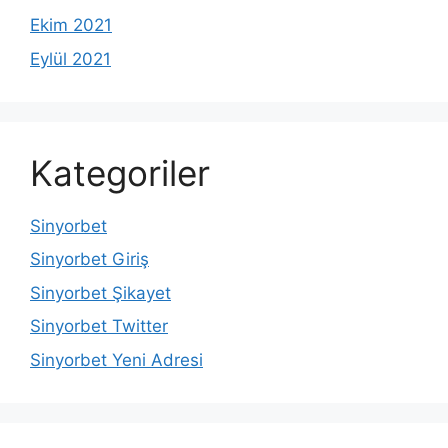
Ekim 2021
Eylül 2021
Kategoriler
Sinyorbet
Sinyorbet Giriş
Sinyorbet Şikayet
Sinyorbet Twitter
Sinyorbet Yeni Adresi