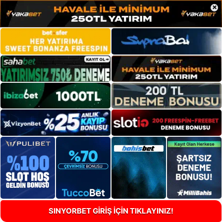
×
SINYORBET GİRİŞ İÇİN TIKLAYINIZ!