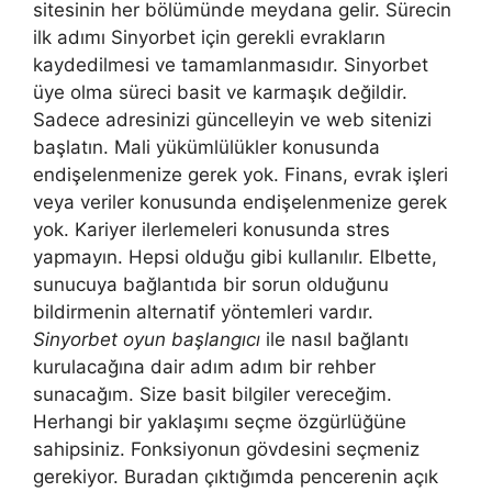
sitesinin her bölümünde meydana gelir. Sürecin
ilk adımı Sinyorbet için gerekli evrakların
kaydedilmesi ve tamamlanmasıdır. Sinyorbet
üye olma süreci basit ve karmaşık değildir.
Sadece adresinizi güncelleyin ve web sitenizi
başlatın. Mali yükümlülükler konusunda
endişelenmenize gerek yok. Finans, evrak işleri
veya veriler konusunda endişelenmenize gerek
yok. Kariyer ilerlemeleri konusunda stres
yapmayın. Hepsi olduğu gibi kullanılır. Elbette,
sunucuya bağlantıda bir sorun olduğunu
bildirmenin alternatif yöntemleri vardır.
Sinyorbet oyun başlangıcı
ile nasıl bağlantı
kurulacağına dair adım adım bir rehber
sunacağım. Size basit bilgiler vereceğim.
Herhangi bir yaklaşımı seçme özgürlüğüne
sahipsiniz. Fonksiyonun gövdesini seçmeniz
gerekiyor. Buradan çıktığımda pencerenin açık