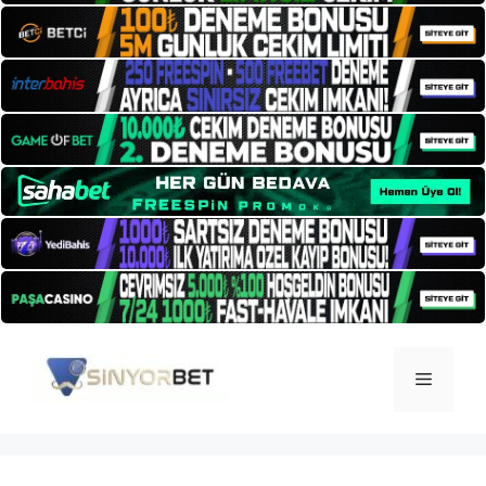
İçeriğe
atla
Menü