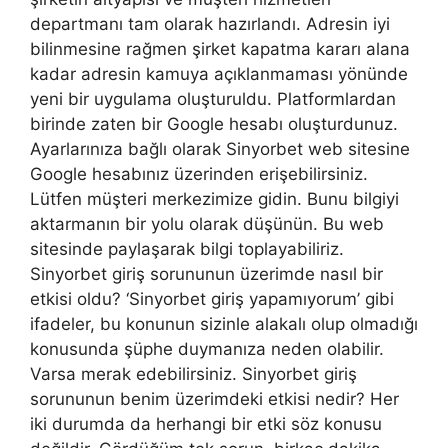
departmanı tam olarak hazırlandı. Adresin iyi
bilinmesine rağmen şirket kapatma kararı alana
kadar adresin kamuya açıklanmaması yönünde
yeni bir uygulama oluşturuldu. Platformlardan
birinde zaten bir Google hesabı oluşturdunuz.
Ayarlarınıza bağlı olarak Sinyorbet web sitesine
Google hesabınız üzerinden erişebilirsiniz.
Lütfen müşteri merkezimize gidin. Bunu bilgiyi
aktarmanın bir yolu olarak düşünün. Bu web
sitesinde paylaşarak bilgi toplayabiliriz.
Sinyorbet giriş sorununun üzerimde nasıl bir
etkisi oldu? ‘Sinyorbet giriş yapamıyorum’ gibi
ifadeler, bu konunun sizinle alakalı olup olmadığı
konusunda şüphe duymanıza neden olabilir.
Varsa merak edebilirsiniz. Sinyorbet giriş
sorununun benim üzerimdeki etkisi nedir? Her
iki durumda da herhangi bir etki söz konusu