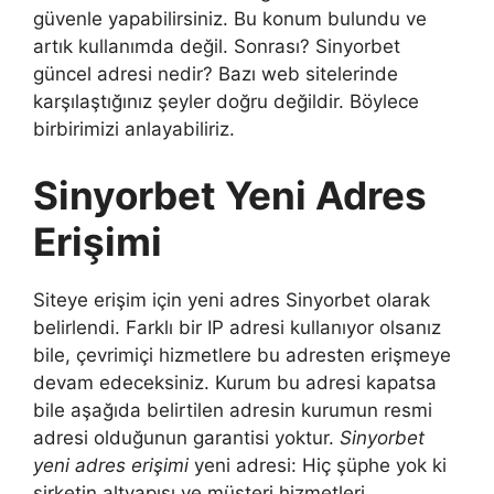
güvenle yapabilirsiniz. Bu konum bulundu ve
artık kullanımda değil. Sonrası? Sinyorbet
güncel adresi nedir? Bazı web sitelerinde
karşılaştığınız şeyler doğru değildir. Böylece
birbirimizi anlayabiliriz.
Sinyorbet Yeni Adres
Erişimi
Siteye erişim için yeni adres Sinyorbet olarak
belirlendi. Farklı bir IP adresi kullanıyor olsanız
bile, çevrimiçi hizmetlere bu adresten erişmeye
devam edeceksiniz. Kurum bu adresi kapatsa
bile aşağıda belirtilen adresin kurumun resmi
adresi olduğunun garantisi yoktur.
Sinyorbet
yeni adres erişimi
yeni adresi: Hiç şüphe yok ki
şirketin altyapısı ve müşteri hizmetleri