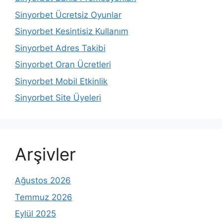
Sinyorbet Ücretsiz Oyunlar
Sinyorbet Kesintisiz Kullanım
Sinyorbet Adres Takibi
Sinyorbet Oran Ücretleri
Sinyorbet Mobil Etkinlik
Sinyorbet Site Üyeleri
Arşivler
Ağustos 2026
Temmuz 2026
Eylül 2025