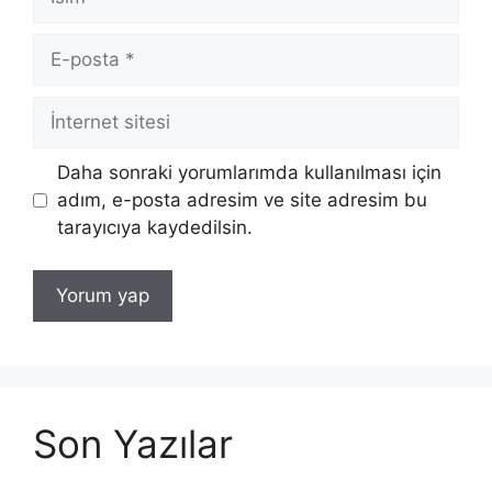
E-
posta
İnternet
sitesi
Daha sonraki yorumlarımda kullanılması için
adım, e-posta adresim ve site adresim bu
tarayıcıya kaydedilsin.
Son Yazılar