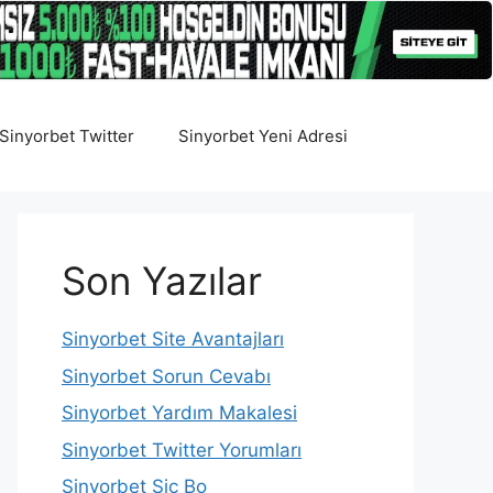
Sinyorbet Twitter
Sinyorbet Yeni Adresi
Son Yazılar
Sinyorbet Site Avantajları
Sinyorbet Sorun Cevabı
Sinyorbet Yardım Makalesi
Sinyorbet Twitter Yorumları
Sinyorbet Sic Bo