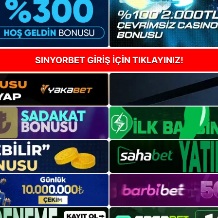
SINYORBET GİRİŞ İÇİN TIKLAYINIZ!