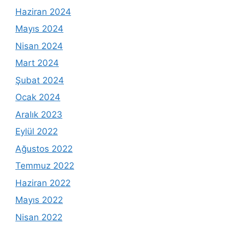
Haziran 2024
Mayıs 2024
Nisan 2024
Mart 2024
Şubat 2024
Ocak 2024
Aralık 2023
Eylül 2022
Ağustos 2022
Temmuz 2022
Haziran 2022
Mayıs 2022
Nisan 2022