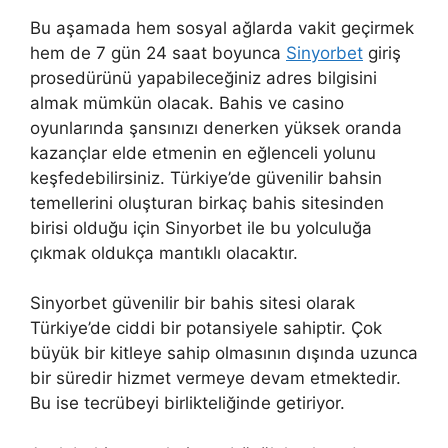
Bu aşamada hem sosyal ağlarda vakit geçirmek
hem de 7 gün 24 saat boyunca
Sinyorbet
giriş
prosedürünü yapabileceğiniz adres bilgisini
almak mümkün olacak. Bahis ve casino
oyunlarında şansınızı denerken yüksek oranda
kazançlar elde etmenin en eğlenceli yolunu
keşfedebilirsiniz. Türkiye’de güvenilir bahsin
temellerini oluşturan birkaç bahis sitesinden
birisi olduğu için Sinyorbet ile bu yolculuğa
çıkmak oldukça mantıklı olacaktır.
Sinyorbet güvenilir bir bahis sitesi olarak
Türkiye’de ciddi bir potansiyele sahiptir. Çok
büyük bir kitleye sahip olmasının dışında uzunca
bir süredir hizmet vermeye devam etmektedir.
Bu ise tecrübeyi birlikteliğinde getiriyor.