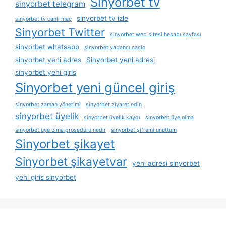
Sinyorbet tv
sinyorbet telegram
sinyorbet tv izle
sinyorbet tv canli maç
Sinyorbet Twitter
sinyorbet web sitesi hesabı sayfası
sinyorbet whatsapp
sinyorbet yabancı casio
sinyorbet yeni adres
Sinyorbet yeni adresi
sinyorbet yeni giris
Sinyorbet yeni güncel giriş
sinyorbet zaman yönetimi
sinyorbet ziyaret edin
sinyorbet üyelik
sinyorbet üyelik kaydı
sinyorbet üye olma
sinyorbet üye olma prosedürü nedir
sinyorbet şifremi unuttum
Sinyorbet şikayet
Sinyorbet şikayetvar
yeni adresi sinyorbet
yeni giris sinyorbet