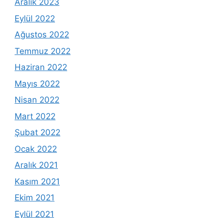
Aralık 2023
Eylül 2022
Ağustos 2022
Temmuz 2022
Haziran 2022
Mayıs 2022
Nisan 2022
Mart 2022
Şubat 2022
Ocak 2022
Aralık 2021
Kasım 2021
Ekim 2021
Eylül 2021