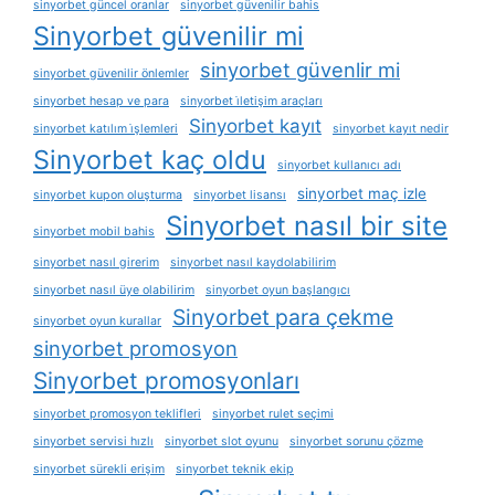
sinyorbet güncel oranlar
sinyorbet güvenilir bahis
Sinyorbet güvenilir mi
sinyorbet güvenlir mi
sinyorbet güvenilir önlemler
sinyorbet hesap ve para
sinyorbet i̇letişim araçları
Sinyorbet kayıt
sinyorbet katılım i̇şlemleri
sinyorbet kayıt nedir
Sinyorbet kaç oldu
sinyorbet kullanıcı adı
sinyorbet maç izle
sinyorbet kupon oluşturma
sinyorbet lisansı
Sinyorbet nasıl bir site
sinyorbet mobil bahis
sinyorbet nasıl girerim
sinyorbet nasıl kaydolabilirim
sinyorbet nasıl üye olabilirim
sinyorbet oyun başlangıcı
Sinyorbet para çekme
sinyorbet oyun kurallar
sinyorbet promosyon
Sinyorbet promosyonları
sinyorbet promosyon teklifleri
sinyorbet rulet seçimi
sinyorbet servisi hızlı
sinyorbet slot oyunu
sinyorbet sorunu çözme
sinyorbet sürekli erişim
sinyorbet teknik ekip