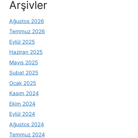
Arşivler
Ağustos 2026
Temmuz 2026
Eylül 2025
Haziran 2025
Mayıs 2025
Şubat 2025
Ocak 2025
Kasım 2024
Ekim 2024
Eylül 2024
Ağustos 2024
Temmuz 2024