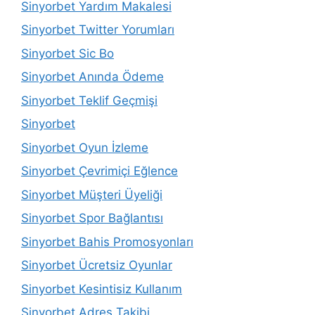
Sinyorbet Yardım Makalesi
Sinyorbet Twitter Yorumları
Sinyorbet Sic Bo
Sinyorbet Anında Ödeme
Sinyorbet Teklif Geçmişi
Sinyorbet
Sinyorbet Oyun İzleme
Sinyorbet Çevrimiçi Eğlence
Sinyorbet Müşteri Üyeliği
Sinyorbet Spor Bağlantısı
Sinyorbet Bahis Promosyonları
Sinyorbet Ücretsiz Oyunlar
Sinyorbet Kesintisiz Kullanım
Sinyorbet Adres Takibi