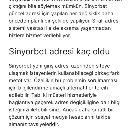
çıktığını bile söylemek mümkün. Sinyorbet
güncel adresi için yapılan her değişiklik daha
önceden planlı bir şekilde yapılıyor. Sıralı adres
sistemi vasıtası ile de aksama yaşanmadan
bizlere hizmet verilebiliyor.
Sinyorbet adresi kaç oldu
Sinyorbet yeni giriş adresi üzerinden siteye
ulaşmak isteyenlerin kullanabileceği birkaç farklı
metot var. Özellikle bu problemin sorulmaması
için bilgilendirme amaçlı alternatifler tercih
edilebilir. Tabi ki müşteri hizmetleriyle
bağlantıya geçerek adres değişikliğine dair bilgi
isteğinizi iletebilirsiniz. Ancak daha süratli bir
çözüm için sosyal medya hesaplarını takibe
almanız tavsiyeleridir.