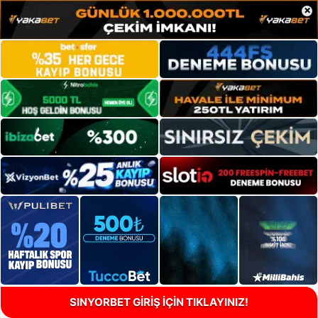
×
SINYORBET GİRİŞ İÇİN TIKLAYINIZ!