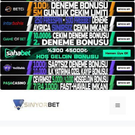
İçeriğe
atla
Menü