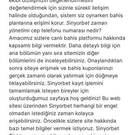
ekibi dizilişinizin değerlendirmesini
değerlendirmek için sizinle sürekli iletişim
halinde olduğundan, sistem siz oynarken bahis
planlarına erişimi korur.
Sinyorbet zaman
yönetimi
cep telefonu numarası nedir?
Amacımız sizlere canlı bahis platformu hakkında
kapsamlı bilgi vermektir. Daha detaylı bilgi için
ana bölümün yanı sıra sitemizin diğer
bölümlerini de inceleyebilirsiniz. Onaylandıktan
sonra siteye erişmek ve bahis kuponlarınızı
gerçek zamanlı olarak yatırmak için düğmeye
tıklayabilirsiniz. Sinyorbet kayıt işlemini
tamamlamak isteyen bireyler için
oluşturduğumuz sayfaya hoş geldiniz! Bu web
sitesi üzerinden Sinyorbet herhangi bir engel
olmadan istediğiniz zaman kolayca
erişebilirsiniz. Öncelikle sizlere site hakkında
bazı temel bilgiler vermek istiyoruz. Sinyorbet