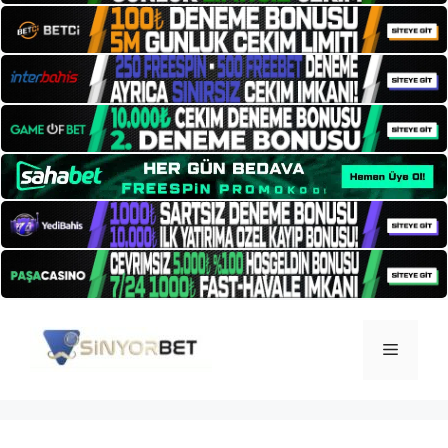
İçeriğe
atla
Menü