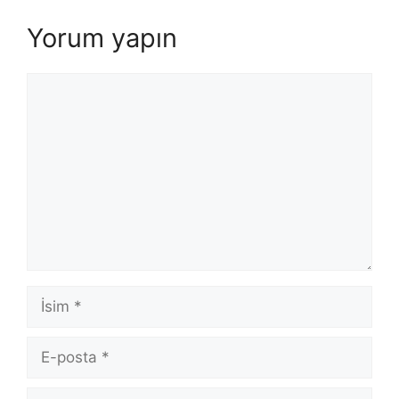
Yorum yapın
Yorum
İsim
E-
posta
İnternet