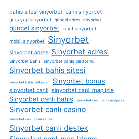
bahis sitesi sinyorbet
canli sinyorbet
giris yap sinyorbet
güncel adresi sinyorbet
güncel sinyorbet
kayit sinyorbet
Sinyorbet
mobil sinyorbet
Sinyorbet adresi
sinyorbet adres
Sinyorbet Bahis
sinyorbet bahis platformu
Sinyorbet bahis sitesi
Sinyorbet bonus
sinyorbet bahis tutkunları
sinyorbet canli
sinyorbet canli maç izle
Sinyorbet canlı bahis
sinyorbet canlı bahis mağazası
Sinyorbet canlı casino
sinyorbet canlı casino sitesi
Sinyorbet canlı destek
Sinyorbet canlı maç izleme