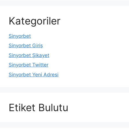
Kategoriler
Sinyorbet
Sinyorbet Giriş
Sinyorbet Şikayet
Sinyorbet Twitter
Sinyorbet Yeni Adresi
Etiket Bulutu