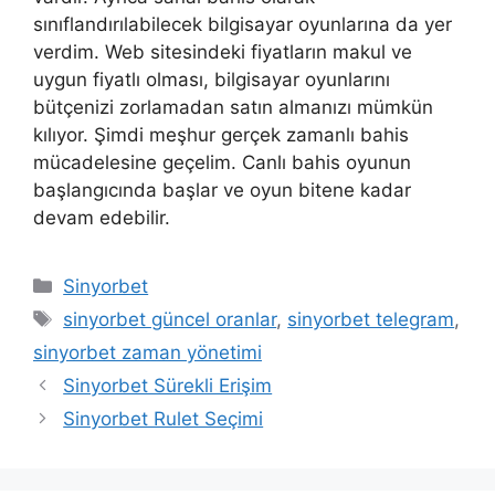
sınıflandırılabilecek bilgisayar oyunlarına da yer
verdim. Web sitesindeki fiyatların makul ve
uygun fiyatlı olması, bilgisayar oyunlarını
bütçenizi zorlamadan satın almanızı mümkün
kılıyor. Şimdi meşhur gerçek zamanlı bahis
mücadelesine geçelim. Canlı bahis oyunun
başlangıcında başlar ve oyun bitene kadar
devam edebilir.
Kategoriler
Sinyorbet
Etiketler
sinyorbet güncel oranlar
,
sinyorbet telegram
,
sinyorbet zaman yönetimi
Yazı
Sinyorbet Sürekli Erişim
dolaşımı
Sinyorbet Rulet Seçimi