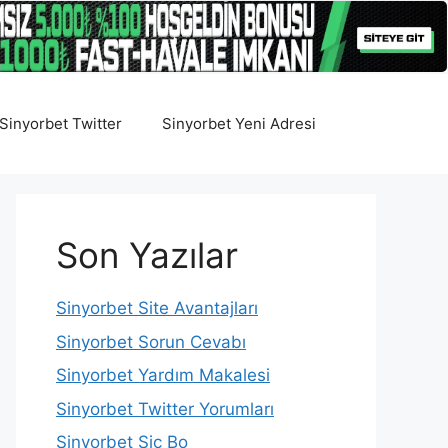
Sinyorbet Twitter
Sinyorbet Yeni Adresi
Son Yazılar
Sinyorbet Site Avantajları
Sinyorbet Sorun Cevabı
Sinyorbet Yardım Makalesi
Sinyorbet Twitter Yorumları
Sinyorbet Sic Bo