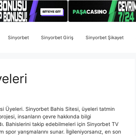
Sinyorbet
Sinyorbet Giriş
Sinyorbet Şikayet
eleri
si Üyeleri. Sinyorbet Bahis Sitesi, üyeleri tatmin
projesi, insanların çevre hakkında bilgi
ı. Bahislerini takip edebilmeleri için Sinyorbet TV
m spor yarışmalarını sunar. İlgileniyorsanız, en son