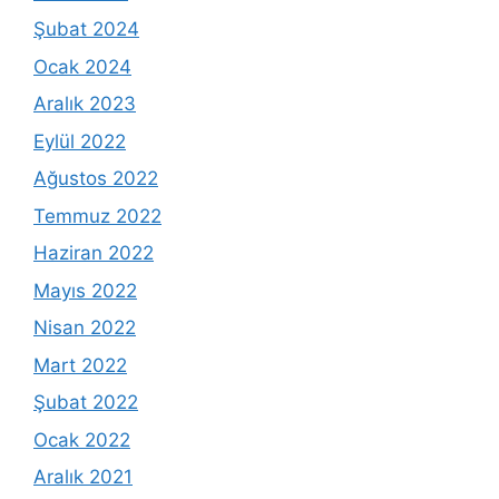
Şubat 2024
Ocak 2024
Aralık 2023
Eylül 2022
Ağustos 2022
Temmuz 2022
Haziran 2022
Mayıs 2022
Nisan 2022
Mart 2022
Şubat 2022
Ocak 2022
Aralık 2021