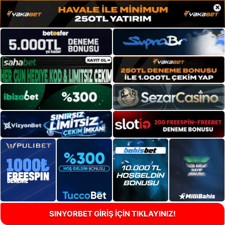
×
SINYORBET GİRİŞ İÇİN TIKLAYINIZ!