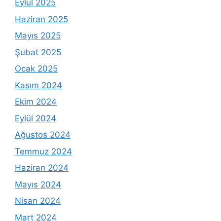
Eylül 2025
Haziran 2025
Mayıs 2025
Şubat 2025
Ocak 2025
Kasım 2024
Ekim 2024
Eylül 2024
Ağustos 2024
Temmuz 2024
Haziran 2024
Mayıs 2024
Nisan 2024
Mart 2024