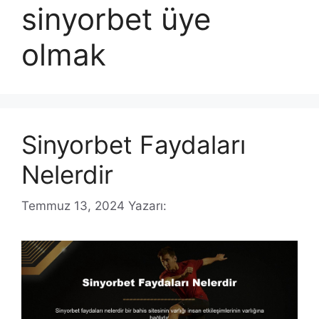
sinyorbet üye
olmak
Sinyorbet Faydaları
Nelerdir
Temmuz 13, 2024
Yazarı: