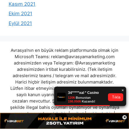
Kasım 2021
Ekim 2021
Eylül 2021
Avrasya'nın en büyük reklam platformunda olmak için
Microsoft Teams:
reklam@avrasyamarketing.com
adresimizden veya Telegram: @Avrasyamarketing
adresimizden irtibat kurabilirsiniz. (Tek iletişim
adreslerimiz teams / telegram ve mail adresimizdir.
Harici hiçbir iletişim adresimiz bulunmamaktadır.
Lütfen itibar etmeyiniz.) Türkiye yasalarına göre 7258
sayılı kanun uyarınca yasa dışı bahis oynamanın
cezaları mevcuttur. Şu an bulunduğunuz site hiç bir
şekilde illegal bahis oyunları oynatmıyor ve oynamaya
aracı olmuyordur.
olabahis
|
ovibet
|
goldenbahis
|
×
casinocrystal
|
betjanti
|
betsin
|
bahisbeta
|
zegabet
"