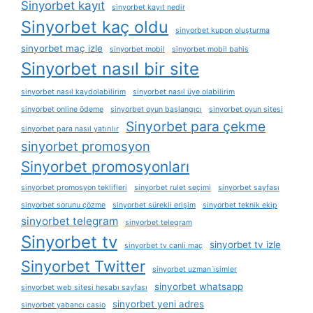
Sinyorbet kayıt
sinyorbet kayıt nedir
Sinyorbet kaç oldu
sinyorbet kupon oluşturma
sinyorbet maç izle
sinyorbet mobil
sinyorbet mobil bahis
Sinyorbet nasıl bir site
sinyorbet nasıl kaydolabilirim
sinyorbet nasıl üye olabilirim
sinyorbet online ödeme
sinyorbet oyun başlangıcı
sinyorbet oyun sitesi
Sinyorbet para çekme
sinyorbet para nasıl yatırılır
sinyorbet promosyon
Sinyorbet promosyonları
sinyorbet promosyon teklifleri
sinyorbet rulet seçimi
sinyorbet sayfası
sinyorbet sorunu çözme
sinyorbet sürekli erişim
sinyorbet teknik ekip
sinyorbet telegram
sinyorbet telegram
Sinyorbet tv
sinyorbet tv izle
sinyorbet tv canli maç
Sinyorbet Twitter
sinyorbet uzman i̇simler
sinyorbet whatsapp
sinyorbet web sitesi hesabı sayfası
sinyorbet yeni adres
sinyorbet yabancı casio