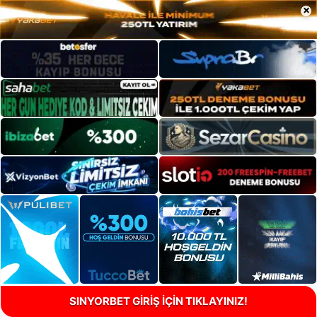
×
SINYORBET GİRİŞ İÇİN TIKLAYINIZ!