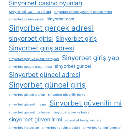
Sinyorbet casino oyunları
sinyorbet casino sitesi
sinyorbet casino yasadışı casino mobil
sinyorbet com
sinyorbet casino yasası
Sinyorbet gerçek adresi
sinyorbet girisi
Sinyorbet giriş
Sinyorbet giriş adresi
Sinyorbet giriş yap
sinyorbet giriş ve üyelik detayları
sinyorbet güncel
sinyorbet google araştırması
Sinyorbet güncel adresi
Sinyorbet güncel giriş
sinyorbet güncel oranlar
sinyorbet güvenilir bahis
Sinyorbet güvenilir mi
sinyorbet güvenilir lisans
sinyorbet güvenilir önlemler
sinyorbet güvenle bahis
sinyorbet güvenlir mi
sinyorbet hesap ve para
sinyorbet instagram
sinyorbet i̇letişim araçları
sinyorbet katılım i̇şlemleri