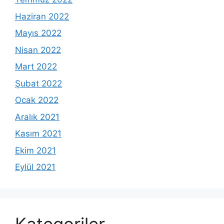
Haziran 2022
Mayıs 2022
Nisan 2022
Mart 2022
Şubat 2022
Ocak 2022
Aralık 2021
Kasım 2021
Ekim 2021
Eylül 2021