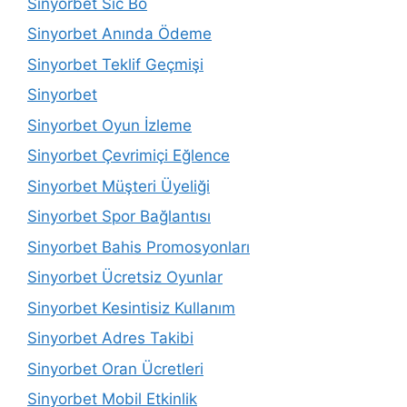
Sinyorbet Sic Bo
Sinyorbet Anında Ödeme
Sinyorbet Teklif Geçmişi
Sinyorbet
Sinyorbet Oyun İzleme
Sinyorbet Çevrimiçi Eğlence
Sinyorbet Müşteri Üyeliği
Sinyorbet Spor Bağlantısı
Sinyorbet Bahis Promosyonları
Sinyorbet Ücretsiz Oyunlar
Sinyorbet Kesintisiz Kullanım
Sinyorbet Adres Takibi
Sinyorbet Oran Ücretleri
Sinyorbet Mobil Etkinlik