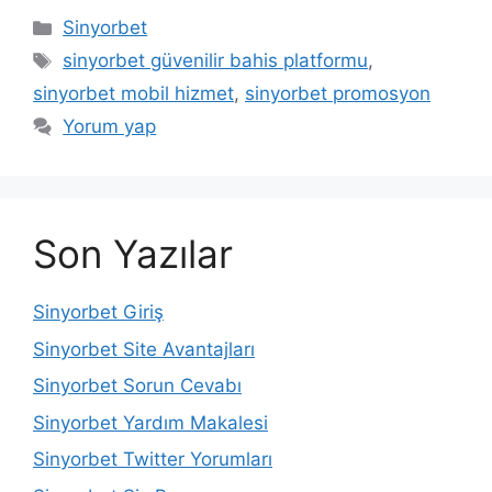
Kategoriler
Sinyorbet
Etiketler
sinyorbet güvenilir bahis platformu
,
sinyorbet mobil hizmet
,
sinyorbet promosyon
Yorum yap
Son Yazılar
Sinyorbet Giriş
Sinyorbet Site Avantajları
Sinyorbet Sorun Cevabı
Sinyorbet Yardım Makalesi
Sinyorbet Twitter Yorumları