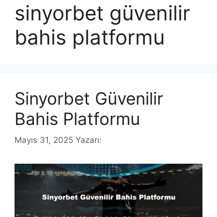
sinyorbet güvenilir
bahis platformu
Sinyorbet Güvenilir
Bahis Platformu
Mayıs 31, 2025
Yazarı: