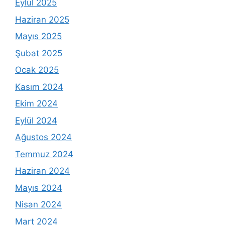
Eylül 2025
Haziran 2025
Mayıs 2025
Şubat 2025
Ocak 2025
Kasım 2024
Ekim 2024
Eylül 2024
Ağustos 2024
Temmuz 2024
Haziran 2024
Mayıs 2024
Nisan 2024
Mart 2024