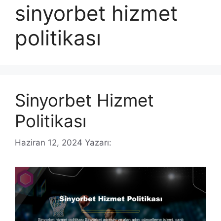
sinyorbet hizmet
politikası
Sinyorbet Hizmet
Politikası
Haziran 12, 2024
Yazarı: