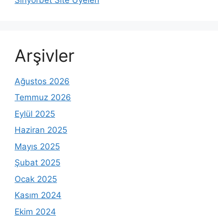
Arşivler
Ağustos 2026
Temmuz 2026
Eylül 2025
Haziran 2025
Mayıs 2025
Şubat 2025
Ocak 2025
Kasım 2024
Ekim 2024