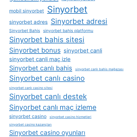
Sinyorbet
mobil sinyorbet
Sinyorbet adresi
sinyorbet adres
Sinyorbet Bahis
sinyorbet bahis platformu
Sinyorbet bahis sitesi
Sinyorbet bonus
sinyorbet canli
sinyorbet canli maç izle
Sinyorbet canlı bahis
sinyorbet canlı bahis mağazası
Sinyorbet canlı casino
sinyorbet canlı casino sitesi
Sinyorbet canlı destek
Sinyorbet canlı maç izleme
sinyorbet casino
sinyorbet casino hizmetleri
sinyorbet casino kazançları
Sinyorbet casino oyunları