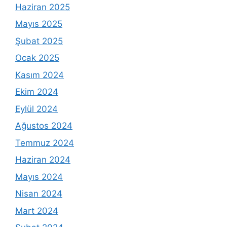
Haziran 2025
Mayıs 2025
Şubat 2025
Ocak 2025
Kasım 2024
Ekim 2024
Eylül 2024
Ağustos 2024
Temmuz 2024
Haziran 2024
Mayıs 2024
Nisan 2024
Mart 2024