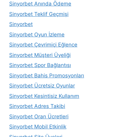
Sinyorbet Anında Ödeme
Sinyorbet Teklif Geçmişi
Sinyorbet
Sinyorbet Oyun İzleme
Sinyorbet Çevrimiçi Eğlence
Sinyorbet Müşteri Üyeliği
Sinyorbet Spor Bağlantısı
Sinyorbet Bahis Promosyonları
Sinyorbet Ücretsiz Oyunlar
Sinyorbet Kesintisiz Kullanım
Sinyorbet Adres Takibi
Sinyorbet Oran Ücretleri
Sinyorbet Mobil Etkinlik
Sinyorbet Site Üyeleri