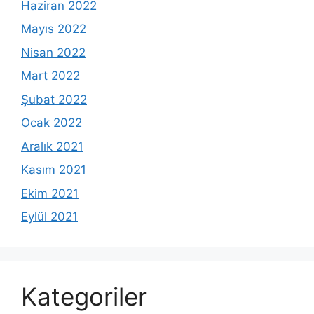
Haziran 2022
Mayıs 2022
Nisan 2022
Mart 2022
Şubat 2022
Ocak 2022
Aralık 2021
Kasım 2021
Ekim 2021
Eylül 2021
Kategoriler