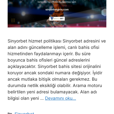
Sinyorbet hizmet politikası Sinyorbet adresini ve
alan adını güncelleme işlemi, canlı bahis ofisi
hizmetinden faydalanmayı içerir. Bu süre
boyunca bahis ofisleri güncel adreslerini
açıklayacaktır. Sinyorbet bahis sitesi orijinalini
koruyor ancak sondaki numara değişiyor. İyidir
ancak mutlaka bitişik olmaları gerekmez. Bu
durumda netlik eksikliği olabilir. Arama motoru
belirtilen yeni adresi bulamayacak. Alan adı
bilgisi olan yeni …
Devamını oku…
Kategoriler