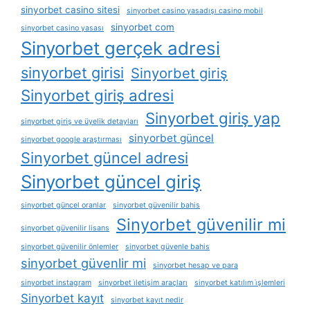
sinyorbet casino sitesi
sinyorbet casino yasadışı casino mobil
sinyorbet com
sinyorbet casino yasası
Sinyorbet gerçek adresi
sinyorbet girisi
Sinyorbet giriş
Sinyorbet giriş adresi
Sinyorbet giriş yap
sinyorbet giriş ve üyelik detayları
sinyorbet güncel
sinyorbet google araştırması
Sinyorbet güncel adresi
Sinyorbet güncel giriş
sinyorbet güncel oranlar
sinyorbet güvenilir bahis
Sinyorbet güvenilir mi
sinyorbet güvenilir lisans
sinyorbet güvenilir önlemler
sinyorbet güvenle bahis
sinyorbet güvenlir mi
sinyorbet hesap ve para
sinyorbet instagram
sinyorbet i̇letişim araçları
sinyorbet katılım i̇şlemleri
Sinyorbet kayıt
sinyorbet kayıt nedir