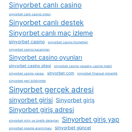
Sinyorbet canlı casino
sinyorbet canlı casino sitesi
Sinyorbet canlı destek
Sinyorbet canlı maç izleme
sinyorbet casino
sinyorbet casino hizmetleri
sinyorbet casino kazançları
Sinyorbet casino oyunları
sinyorbet casino sitesi
sinyorbet casino yasadışı casino mobil
sinyorbet com
sinyorbet casino yasası
sinyorbet finansal güvenlik
sinyorbet geri bildirimler
Sinyorbet gerçek adresi
sinyorbet girisi
Sinyorbet giriş
Sinyorbet giriş adresi
Sinyorbet giriş yap
sinyorbet giriş ve üyelik detayları
sinyorbet güncel
sinyorbet google araştırması