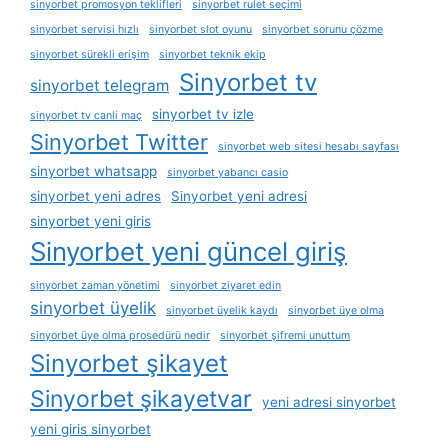
sinyorbet promosyon teklifleri
sinyorbet rulet seçimi
sinyorbet servisi hızlı
sinyorbet slot oyunu
sinyorbet sorunu çözme
sinyorbet sürekli erişim
sinyorbet teknik ekip
Sinyorbet tv
sinyorbet telegram
sinyorbet tv izle
sinyorbet tv canli maç
Sinyorbet Twitter
sinyorbet web sitesi hesabı sayfası
sinyorbet whatsapp
sinyorbet yabancı casio
sinyorbet yeni adres
Sinyorbet yeni adresi
sinyorbet yeni giris
Sinyorbet yeni güncel giriş
sinyorbet zaman yönetimi
sinyorbet ziyaret edin
sinyorbet üyelik
sinyorbet üyelik kaydı
sinyorbet üye olma
sinyorbet üye olma prosedürü nedir
sinyorbet şifremi unuttum
Sinyorbet şikayet
Sinyorbet şikayetvar
yeni adresi sinyorbet
yeni giris sinyorbet