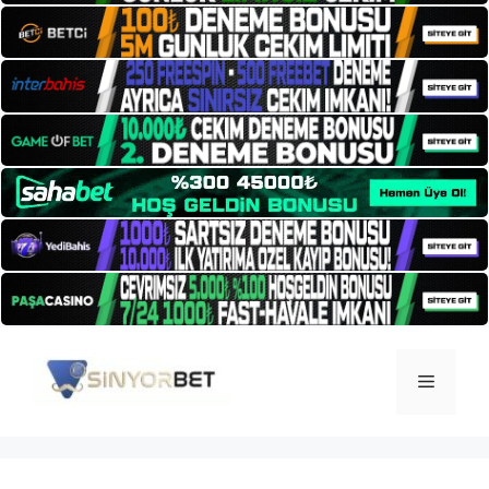
İçeriğe
atla
Menü