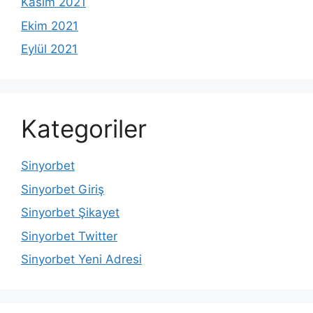
Kasım 2021
Ekim 2021
Eylül 2021
Kategoriler
Sinyorbet
Sinyorbet Giriş
Sinyorbet Şikayet
Sinyorbet Twitter
Sinyorbet Yeni Adresi