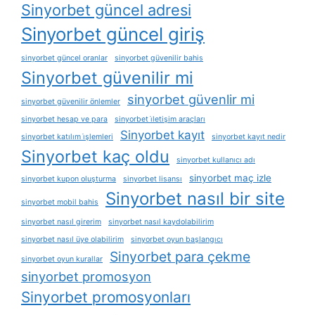
Sinyorbet güncel adresi
Sinyorbet güncel giriş
sinyorbet güncel oranlar
sinyorbet güvenilir bahis
Sinyorbet güvenilir mi
sinyorbet güvenlir mi
sinyorbet güvenilir önlemler
sinyorbet hesap ve para
sinyorbet i̇letişim araçları
Sinyorbet kayıt
sinyorbet katılım i̇şlemleri
sinyorbet kayıt nedir
Sinyorbet kaç oldu
sinyorbet kullanıcı adı
sinyorbet maç izle
sinyorbet kupon oluşturma
sinyorbet lisansı
Sinyorbet nasıl bir site
sinyorbet mobil bahis
sinyorbet nasıl girerim
sinyorbet nasıl kaydolabilirim
sinyorbet nasıl üye olabilirim
sinyorbet oyun başlangıcı
Sinyorbet para çekme
sinyorbet oyun kurallar
sinyorbet promosyon
Sinyorbet promosyonları