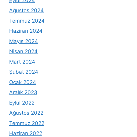
Eylül 2024
Ağustos 2024
Temmuz 2024
Haziran 2024
Mayıs 2024
Nisan 2024
Mart 2024
Şubat 2024
Ocak 2024
Aralık 2023
Eylül 2022
Ağustos 2022
Temmuz 2022
Haziran 2022