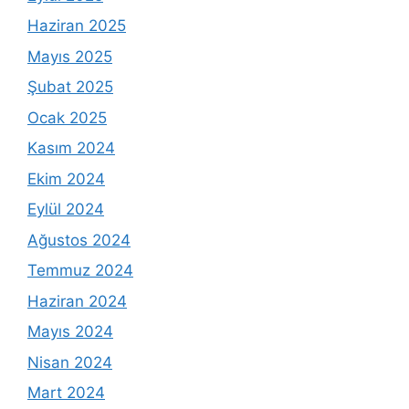
Haziran 2025
Mayıs 2025
Şubat 2025
Ocak 2025
Kasım 2024
Ekim 2024
Eylül 2024
Ağustos 2024
Temmuz 2024
Haziran 2024
Mayıs 2024
Nisan 2024
Mart 2024