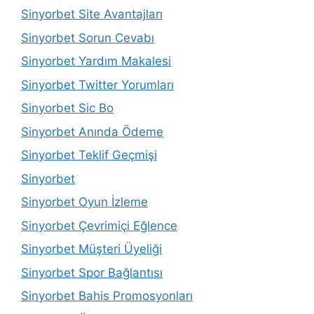
Sinyorbet Site Avantajları
Sinyorbet Sorun Cevabı
Sinyorbet Yardım Makalesi
Sinyorbet Twitter Yorumları
Sinyorbet Sic Bo
Sinyorbet Anında Ödeme
Sinyorbet Teklif Geçmişi
Sinyorbet
Sinyorbet Oyun İzleme
Sinyorbet Çevrimiçi Eğlence
Sinyorbet Müşteri Üyeliği
Sinyorbet Spor Bağlantısı
Sinyorbet Bahis Promosyonları