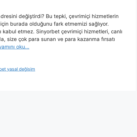
resini değiştirdi? Bu tepki, çevrimiçi hizmetlerin
çin burada olduğunu fark etmemizi sağlıyor.
arı kabul etmez. Sinyorbet çevrimiçi hizmetleri, canlı
da, size çok para sunan ve para kazanma fırsatı
vamını oku…
bet yasal değişim