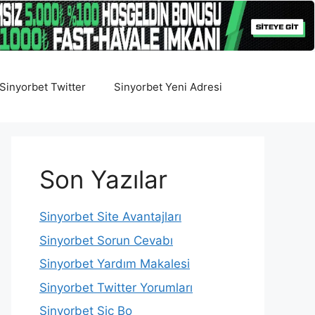
Sinyorbet Twitter
Sinyorbet Yeni Adresi
Son Yazılar
Sinyorbet Site Avantajları
Sinyorbet Sorun Cevabı
Sinyorbet Yardım Makalesi
Sinyorbet Twitter Yorumları
Sinyorbet Sic Bo