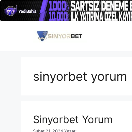
İçeriğe
atla
sinyorbet yorum
Sinyorbet Yorum
Şubat 21, 2024
Yazarı: