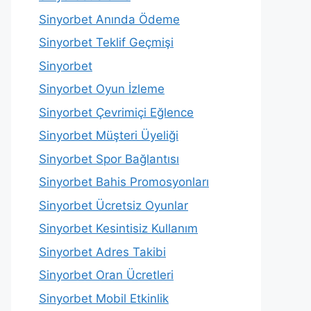
Sinyorbet Anında Ödeme
Sinyorbet Teklif Geçmişi
Sinyorbet
Sinyorbet Oyun İzleme
Sinyorbet Çevrimiçi Eğlence
Sinyorbet Müşteri Üyeliği
Sinyorbet Spor Bağlantısı
Sinyorbet Bahis Promosyonları
Sinyorbet Ücretsiz Oyunlar
Sinyorbet Kesintisiz Kullanım
Sinyorbet Adres Takibi
Sinyorbet Oran Ücretleri
Sinyorbet Mobil Etkinlik